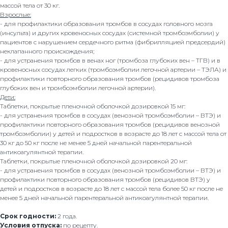
массой тела от 30 кг.
Взрослые:
- для профилактики образования тромбов в сосудах головного мозга
(инсульта) и других кровеносных сосудах (системной тромбоэмболии) у
пациентов с нарушением сердечного ритма (фибрилляцией предсердий)
неклапанного происхождения;
- для устранения тромбов в венах ног (тромбоза глубоких вен – ТГВ) и в
кровеносных сосудах легких (тромбоэмболии легочной артерии – ТЭЛА) и
профилактики повторного образования тромбов (рецидивов тромбоза
глубоких вен и тромбоэмболии легочной артерии).
Дети:
Таблетки, покрытые пленочной оболочкой дозировкой 15 мг:
- для устранения тромбов в сосудах (венозной тромбоэмболии – ВТЭ) и
профилактики повторного образования тромбов (рецидивов венозной
тромбоэмболии) у детей и подростков в возрасте до 18 лет с массой тела от
30 кг до 50 кг после не менее 5 дней начальной парентеральной
антикоагулянтной терапии.
Таблетки, покрытые пленочной оболочкой дозировкой 20 мг:
- для устранения тромбов в сосудах (венозной тромбоэмболии – ВТЭ) и
профилактики повторного образования тромбов (рецидивов ВТЭ) у
детей и подростков в возрасте до 18 лет с массой тела более 50 кг после не
менее 5 дней начальной парентеральной антикоагулянтной терапии.
Срок годности:
2 года.
Условия отпуска:
по рецепту.