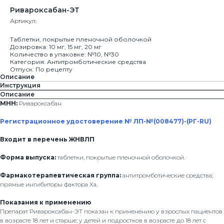
Ривароксабан-ЭТ
Артикул:
Таблетки, покрытые пленочной оболочкой
Дозировка: 10 мг, 15 мг, 20 мг
Количество в упаковке: №10, №30
Категория: Антитромботические средства
Отпуск: По рецепту
Описание
Инструкция
Описание
МНН:
Ривароксабан
Регистрационное удостоверение № ЛП-№(008477)-(РГ-RU)
Входит в перечень ЖНВЛП
Форма выпуска:
таблетки, покрытые пленочной оболочкой.
Фармакотерапевтическая группа:
антитромботические средства;
прямые ингибиторы фактора Ха.
Показания к применению
Препарат Ривароксабан-ЭТ показан к применению у взрослых пациентов
в возрасте 18 лет и старше; у детей и подростков в возрасте до 18 лет с